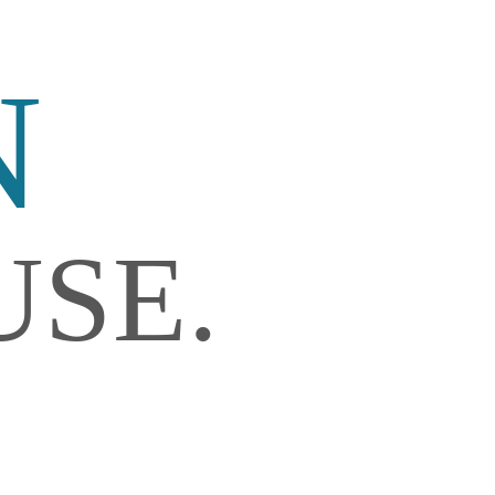
N
SE.