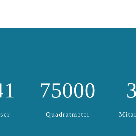
41
75000
ser
Quadratmeter
Mitar