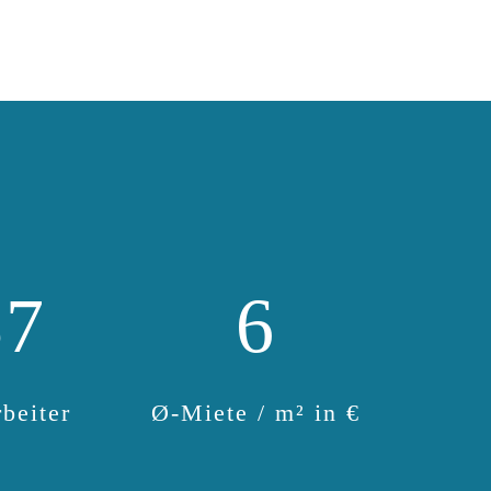
37
6
beiter
Ø-Miete / m² in €