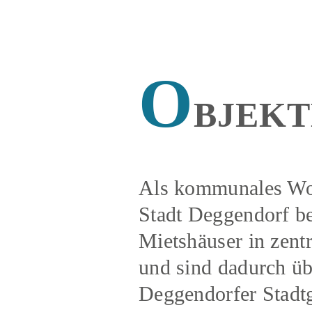
O
BJEKT
Als kommunales Wo
Stadt Deggendorf be
Mietshäuser in zent
und sind dadurch üb
Deggendorfer Stadtge