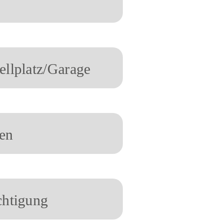
llplatz/Garage
en
htigung