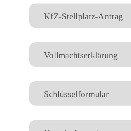
KfZ-Stellplatz-Antrag
Vollmachtserklärung
Schlüsselformular