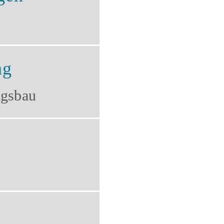
ng
ngsbau