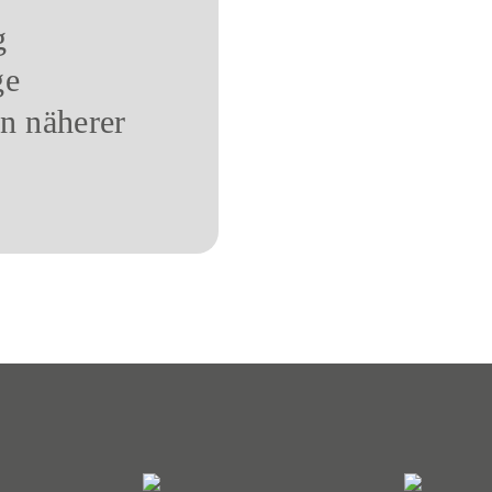
g
ge
n näherer