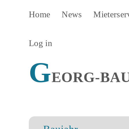
Home
News
Mieterser
Log in
G
EORG-BAU