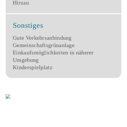
Hirzau
Sonstiges
Gute Verkehrsanbindung
Gemeinschaftsgrünanlage
Einkaufsmöglichkeiten in näherer
Umgebung
Kinderspielplatz